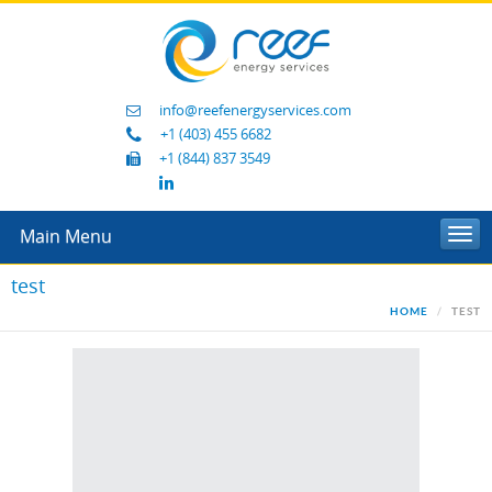
info@reefenergyservices.com
+1 (403) 455 6682
+1 (844) 837 3549
Main Menu
Togg
navi
test
HOME
TEST