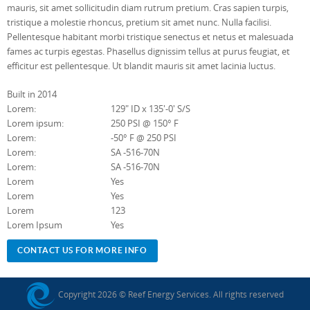
mauris, sit amet sollicitudin diam rutrum pretium. Cras sapien turpis,
tristique a molestie rhoncus, pretium sit amet nunc. Nulla facilisi.
Pellentesque habitant morbi tristique senectus et netus et malesuada
fames ac turpis egestas. Phasellus dignissim tellus at purus feugiat, et
efficitur est pellentesque. Ut blandit mauris sit amet lacinia luctus.
Built in 2014
Lorem:
129" ID x 135'-0' S/S
Lorem ipsum:
250 PSI @ 150° F
Lorem:
-50° F @ 250 PSI
Lorem:
SA -516-70N
Lorem:
SA -516-70N
Lorem
Yes
Lorem
Yes
Lorem
123
Lorem Ipsum
Yes
CONTACT US FOR MORE INFO
Copyright 2026 © Reef Energy Services. All rights reserved