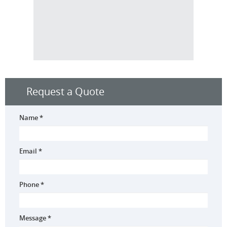
Request a Quote
Name *
Email *
Phone *
Message *